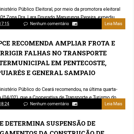
nistério Público Eleitoral, por meio da promotora eleitoral
50ª Zona Dra. Lara Dourado Mapurunga Pereira, expediu
17:15
Nenhum comentário
Leia Mais
CE RECOMENDA AMPLIAR FROTA E
RRIGIR FALHAS NO TRANSPORTE
TERMUNICIPAL EM PENTECOSTE,
UIARÉS E GENERAL SAMPAIO
nistério Público do Ceará recomendou, na última quarta-
a (04/02), que a Cooperativa de Transporte e Turismo do
18:24
Nenhum comentário
Leia Mais
á (Cotrece), a Ag...
E DETERMINA SUSPENSÃO DE
GAMENTOS DA CONSTRUÇÃO DE