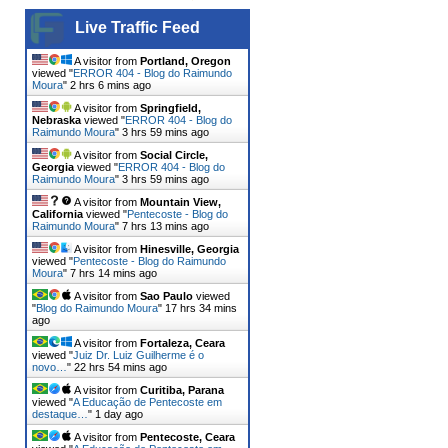
Live Traffic Feed
A visitor from
Portland, Oregon
viewed "
ERROR 404 - Blog do Raimundo
Moura
"
2 hrs 6 mins ago
A visitor from
Springfield,
Nebraska
viewed "
ERROR 404 - Blog do
Raimundo Moura
"
3 hrs 59 mins ago
A visitor from
Social Circle,
Georgia
viewed "
ERROR 404 - Blog do
Raimundo Moura
"
3 hrs 59 mins ago
A visitor from
Mountain View,
California
viewed "
Pentecoste - Blog do
Raimundo Moura
"
7 hrs 13 mins ago
A visitor from
Hinesville, Georgia
viewed "
Pentecoste - Blog do Raimundo
Moura
"
7 hrs 14 mins ago
A visitor from
Sao Paulo
viewed
"
Blog do Raimundo Moura
"
17 hrs 34 mins
ago
A visitor from
Fortaleza, Ceara
viewed "
Juiz Dr. Luiz Guilherme é o
novo…
"
22 hrs 54 mins ago
A visitor from
Curitiba, Parana
viewed "
A Educação de Pentecoste em
destaque…
"
1 day ago
A visitor from
Pentecoste, Ceara