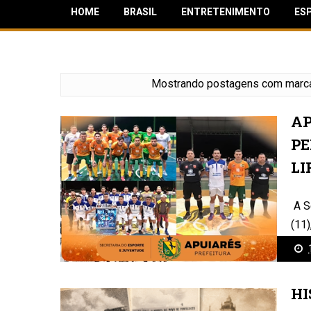
HOME
BRASIL
ENTRETENIMENTO
ES
Mostrando postagens com marc
AP
PE
LI
A S
(11)
Copa
HI