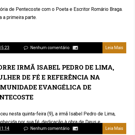
tória de Pentecoste com o Poeta e Escritor Romário Braga.
a a primeira parte.
15:23
Nenhum comentário
Leia Mais
RRE IRMÃ ISABEL PEDRO DE LIMA,
LHER DE FÉ E REFERÊNCIA NA
MUNIDADE EVANGÉLICA DE
NTECOSTE
ceu nesta quinta-feira (9), a irmã Isabel Pedro de Lima,
nhecida por sua fé, dedicação à obra de Deus e
11:14
Nenhum comentário
Leia Mais
emunho de vida cristã. M...