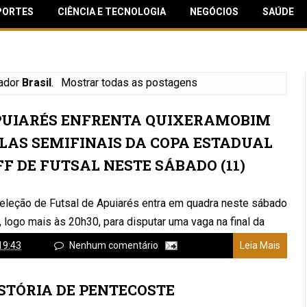
PORTES
CIÊNCIA E TECNOLOGIA
NEGÓCIOS
SAÚDE
ador
Brasil
.
Mostrar todas as postagens
UIARÉS ENFRENTA QUIXERAMOBIM
LAS SEMIFINAIS DA COPA ESTADUAL
FF DE FUTSAL NESTE SÁBADO (11)
eleção de Futsal de Apuiarés entra em quadra neste sábado
, logo mais às 20h30, para disputar uma vaga na final da
 Estadual LIF...
19:43
Nenhum comentário
Leia Mais
STÓRIA DE PENTECOSTE