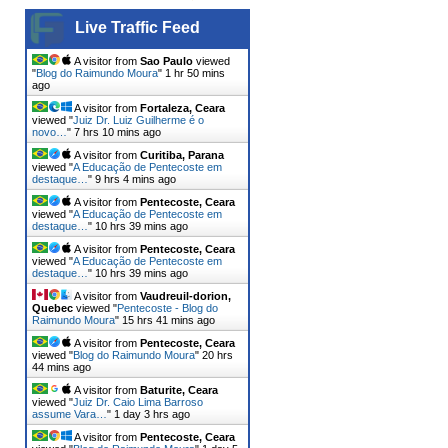
Live Traffic Feed
A visitor from
Sao Paulo
viewed
"
Blog do Raimundo Moura
"
1 hr 50 mins
ago
A visitor from
Fortaleza, Ceara
viewed "
Juiz Dr. Luiz Guilherme é o
novo…
"
7 hrs 10 mins ago
A visitor from
Curitiba, Parana
viewed "
A Educação de Pentecoste em
destaque…
"
9 hrs 4 mins ago
A visitor from
Pentecoste, Ceara
viewed "
A Educação de Pentecoste em
destaque…
"
10 hrs 39 mins ago
A visitor from
Pentecoste, Ceara
viewed "
A Educação de Pentecoste em
destaque…
"
10 hrs 39 mins ago
A visitor from
Vaudreuil-dorion,
Quebec
viewed "
Pentecoste - Blog do
Raimundo Moura
"
15 hrs 41 mins ago
A visitor from
Pentecoste, Ceara
viewed "
Blog do Raimundo Moura
"
20 hrs
44 mins ago
A visitor from
Baturite, Ceara
viewed "
Juiz Dr. Caio Lima Barroso
assume Vara…
"
1 day 3 hrs ago
A visitor from
Pentecoste, Ceara