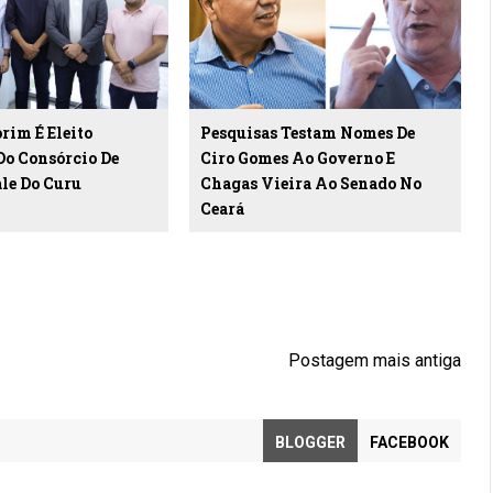
im É Eleito
Pesquisas Testam Nomes De
Do Consórcio De
Ciro Gomes Ao Governo E
le Do Curu
Chagas Vieira Ao Senado No
Ceará
Postagem mais antiga
BLOGGER
FACEBOOK