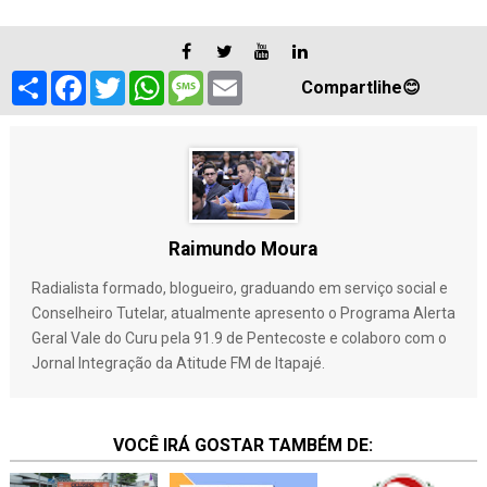
S
F
T
W
M
E
Compartlihe😊
h
a
w
h
e
m
a
c
i
a
s
a
r
e
t
t
s
i
e
b
t
s
a
l
o
e
A
g
o
r
p
e
k
p
Raimundo Moura
Radialista formado, blogueiro, graduando em serviço social e
Conselheiro Tutelar, atualmente apresento o Programa Alerta
Geral Vale do Curu pela 91.9 de Pentecoste e colaboro com o
Jornal Integração da Atitude FM de Itapajé.
VOCÊ IRÁ GOSTAR TAMBÉM DE: