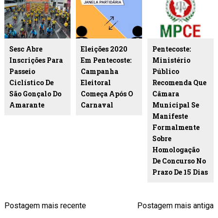
Sesc Abre
Eleições 2020
Pentecoste:
Inscrições Para
Em Pentecoste:
Ministério
Passeio
Campanha
Público
Ciclístico De
Eleitoral
Recomenda Que
São Gonçalo Do
Começa Após O
Câmara
Amarante
Carnaval
Municipal Se
Manifeste
Formalmente
Sobre
Homologação
De Concurso No
Prazo De 15 Dias
Postagem mais recente
Postagem mais antiga