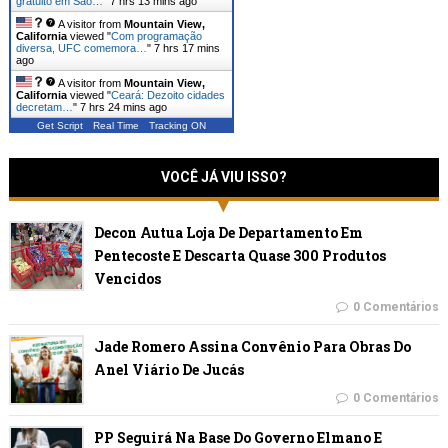
gratuito em São…
"
7 hrs 13 mins ago
A visitor from
Mountain View,
California
viewed "
Com programação
diversa, UFC comemora…
"
7 hrs 17 mins
ago
A visitor from
Mountain View,
California
viewed "
Ceará: Dezoito cidades
decretam…
"
7 hrs 24 mins ago
Get Script
Real Time
Tracking ON
VOCÊ JÁ VIU ISSO?
Decon Autua Loja De Departamento Em
Pentecoste E Descarta Quase 300 Produtos
Vencidos
0 Comentários
Jade Romero Assina Convênio Para Obras Do
Anel Viário De Jucás
0 Comentários
PP Seguirá Na Base Do Governo Elmano E