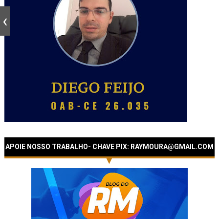
APOIE NOSSO TRABALHO- CHAVE PIX: RAYMOURA@GMAIL.COM