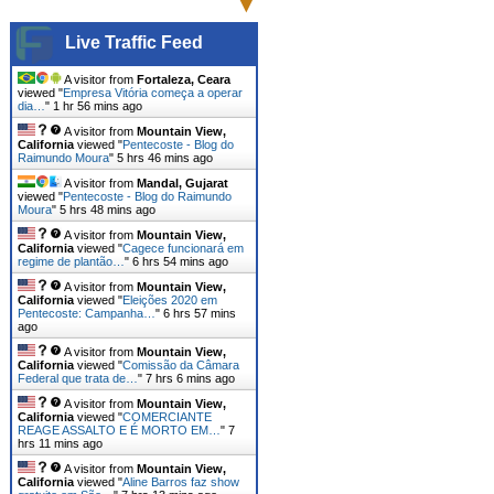
Live Traffic Feed
A visitor from
Fortaleza, Ceara
viewed "
Empresa Vitória começa a operar
dia…
"
1 hr 56 mins ago
A visitor from
Mountain View,
California
viewed "
Pentecoste - Blog do
Raimundo Moura
"
5 hrs 46 mins ago
A visitor from
Mandal, Gujarat
viewed "
Pentecoste - Blog do Raimundo
Moura
"
5 hrs 48 mins ago
A visitor from
Mountain View,
California
viewed "
Cagece funcionará em
regime de plantão…
"
6 hrs 54 mins ago
A visitor from
Mountain View,
California
viewed "
Eleições 2020 em
Pentecoste: Campanha…
"
6 hrs 57 mins
ago
A visitor from
Mountain View,
California
viewed "
Comissão da Câmara
Federal que trata de…
"
7 hrs 6 mins ago
A visitor from
Mountain View,
California
viewed "
COMERCIANTE
REAGE ASSALTO E É MORTO EM…
"
7
hrs 11 mins ago
A visitor from
Mountain View,
California
viewed "
Aline Barros faz show