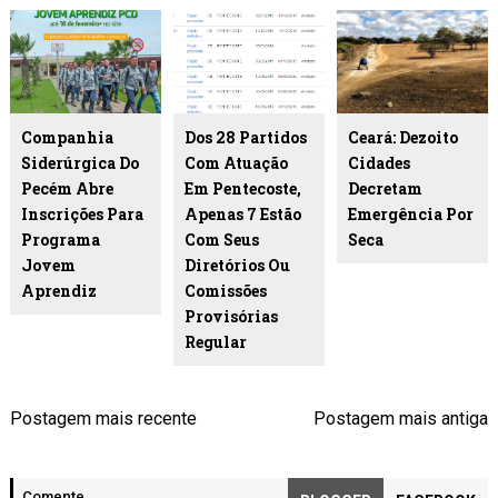
Companhia
Dos 28 Partidos
Ceará: Dezoito
Siderúrgica Do
Com Atuação
Cidades
Pecém Abre
Em Pentecoste,
Decretam
Inscrições Para
Apenas 7 Estão
Emergência Por
Programa
Com Seus
Seca
Jovem
Diretórios Ou
Aprendiz
Comissões
Provisórias
Regular
Postagem mais recente
Postagem mais antiga
Comente