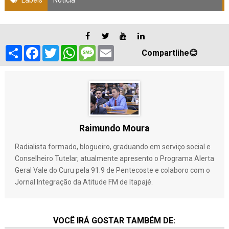
Labels
Notícia
S
F
T
W
M
E
Compartlihe😊
h
a
w
h
e
m
a
c
i
a
s
a
r
e
t
t
s
i
e
b
t
s
a
l
o
e
A
g
o
r
p
e
k
p
Raimundo Moura
Radialista formado, blogueiro, graduando em serviço social e
Conselheiro Tutelar, atualmente apresento o Programa Alerta
Geral Vale do Curu pela 91.9 de Pentecoste e colaboro com o
Jornal Integração da Atitude FM de Itapajé.
VOCÊ IRÁ GOSTAR TAMBÉM DE: