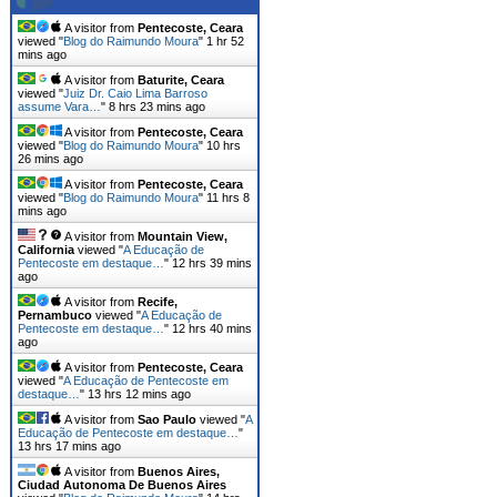
A visitor from
Pentecoste, Ceara
viewed "
Blog do Raimundo Moura
"
1 hr 52
mins ago
A visitor from
Baturite, Ceara
viewed "
Juiz Dr. Caio Lima Barroso
assume Vara…
"
8 hrs 23 mins ago
A visitor from
Pentecoste, Ceara
viewed "
Blog do Raimundo Moura
"
10 hrs
26 mins ago
A visitor from
Pentecoste, Ceara
viewed "
Blog do Raimundo Moura
"
11 hrs 8
mins ago
A visitor from
Mountain View,
California
viewed "
A Educação de
Pentecoste em destaque…
"
12 hrs 39 mins
ago
A visitor from
Recife,
Pernambuco
viewed "
A Educação de
Pentecoste em destaque…
"
12 hrs 40 mins
ago
A visitor from
Pentecoste, Ceara
viewed "
A Educação de Pentecoste em
destaque…
"
13 hrs 12 mins ago
A visitor from
Sao Paulo
viewed "
A
Educação de Pentecoste em destaque…
"
13 hrs 17 mins ago
A visitor from
Buenos Aires,
Ciudad Autonoma De Buenos Aires