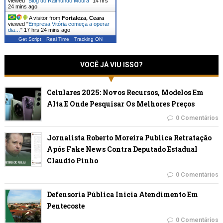
viewed "
Blog do Raimundo Moura
"
14 hrs
24 mins ago
A visitor from
Fortaleza, Ceara
viewed "
Empresa Vitória começa a operar
dia…
"
17 hrs 24 mins ago
Get Script
Real Time
Tracking ON
VOCÊ JÁ VIU ISSO?
Celulares 2025: Novos Recursos, Modelos Em
Alta E Onde Pesquisar Os Melhores Preços
0 Comentários
Jornalista Roberto Moreira Publica Retratação
Após Fake News Contra Deputado Estadual
Claudio Pinho
0 Comentários
Defensoria Pública Inicia Atendimento Em
Pentecoste
0 Comentários