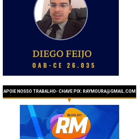
APOIE NOSSO TRABALHO- CHAVE PIX: RAYMOURA@GMAIL.COM