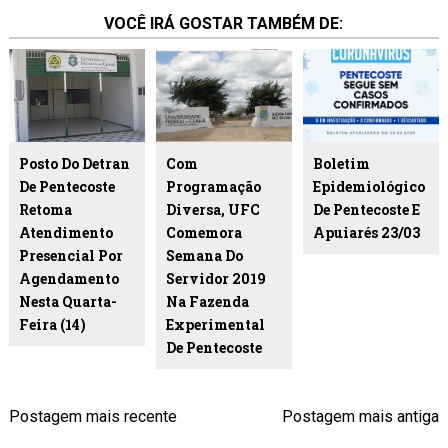
VOCÊ IRÁ GOSTAR TAMBÉM DE:
Posto Do Detran
Com
Boletim
De Pentecoste
Programação
Epidemiológico
Retoma
Diversa, UFC
De Pentecoste E
Atendimento
Comemora
Apuiarés 23/03
Presencial Por
Semana Do
Agendamento
Servidor 2019
Nesta Quarta-
Na Fazenda
Feira (14)
Experimental
De Pentecoste
Postagem mais recente
Postagem mais antiga