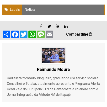
Labels
Notícia
S
F
T
W
M
E
Compartlihe😊
h
a
w
h
e
m
a
c
i
a
s
a
r
e
t
t
s
i
e
b
t
s
a
l
o
e
A
g
o
r
p
e
k
p
Raimundo Moura
Radialista formado, blogueiro, graduando em serviço social e
Conselheiro Tutelar, atualmente apresento o Programa Alerta
Geral Vale do Curu pela 91.9 de Pentecoste e colaboro com o
Jornal Integração da Atitude FM de Itapajé.