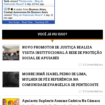
York
viewed "
Pentecoste - Blog do
Raimundo Moura
"
1 day 10 hrs ago
A visitor from
Buenos Aires,
Ciudad Autonoma De Buenos Aires
viewed "
Blog do Raimundo Moura
"
1 day 11
hrs ago
Get Script
Real Time
Tracking ON
VOCÊ JÁ VIU ISSO?
NOVO PROMOTOR DE JUSTIÇA REALIZA
VISITA INSTITUCIONAL À REDE DE PROTEÇÃO
SOCIAL DE APUIARÉS
0 Comentários
MORRE IRMÃ ISABEL PEDRO DE LIMA,
MULHER DE FÉ E REFERÊNCIA NA
COMUNIDADE EVANGÉLICA DE PENTECOSTE
0 Comentários
Apuiarés: Suplente Assume Cadeira Na Câmara