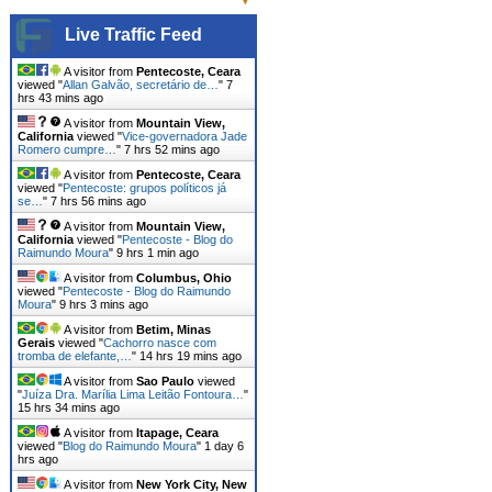
Live Traffic Feed
A visitor from
Pentecoste, Ceara
viewed "
Allan Galvão, secretário de…
"
7
hrs 43 mins ago
A visitor from
Mountain View,
California
viewed "
Vice-governadora Jade
Romero cumpre…
"
7 hrs 52 mins ago
A visitor from
Pentecoste, Ceara
viewed "
Pentecoste: grupos políticos já
se…
"
7 hrs 56 mins ago
A visitor from
Mountain View,
California
viewed "
Pentecoste - Blog do
Raimundo Moura
"
9 hrs 1 min ago
A visitor from
Columbus, Ohio
viewed "
Pentecoste - Blog do Raimundo
Moura
"
9 hrs 3 mins ago
A visitor from
Betim, Minas
Gerais
viewed "
Cachorro nasce com
tromba de elefante,…
"
14 hrs 19 mins ago
A visitor from
Sao Paulo
viewed
"
Juíza Dra. Marília Lima Leitão Fontoura…
"
15 hrs 34 mins ago
A visitor from
Itapage, Ceara
viewed "
Blog do Raimundo Moura
"
1 day 6
hrs ago
A visitor from
New York City, New