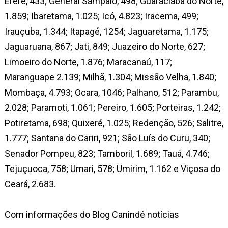
Ererê, 433; General Sampaio, 498; Guaraciaba do Norte,
1.859; Ibaretama, 1.025; Icó, 4.823; Iracema, 499;
Irauçuba, 1.344; Itapagé, 1254; Jaguaretama, 1.175;
Jaguaruana, 867; Jati, 849; Juazeiro do Norte, 627;
Limoeiro do Norte, 1.876; Maracanaú, 117;
Maranguape 2.139; Milhã, 1.304; Missão Velha, 1.840;
Mombaça, 4.793; Ocara, 1046; Palhano, 512; Parambu,
2.028; Paramoti, 1.061; Pereiro, 1.605; Porteiras, 1.242;
Potiretama, 698; Quixeré, 1.025; Redenção, 526; Salitre,
1.777; Santana do Cariri, 921; São Luís do Curu, 340;
Senador Pompeu, 823; Tamboril, 1.689; Tauá, 4.746;
Tejuçuoca, 758; Umari, 578; Umirim, 1.162 e Viçosa do
Ceará, 2.683.
Com informações do Blog Canindé notícias